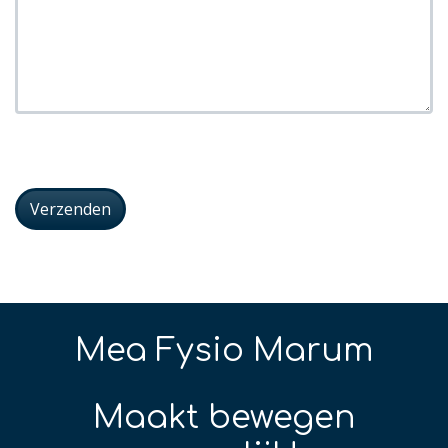
Leave
this
blank
Verzenden
if you
are a
human
Mea Fysio Marum
Maakt bewegen